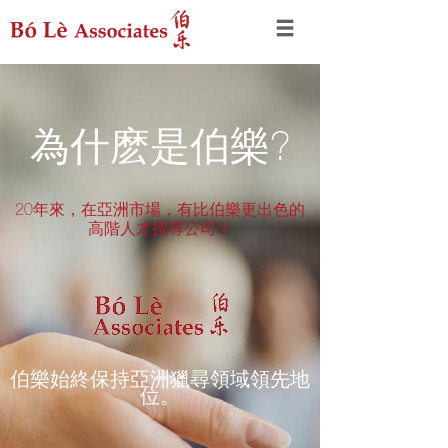
為什麽是伯樂?
20年來，在亞洲市場，有比伯樂更出色的
高階人才搜尋公司？
伯樂始終保持亞洲獵尋領域領先地
位。